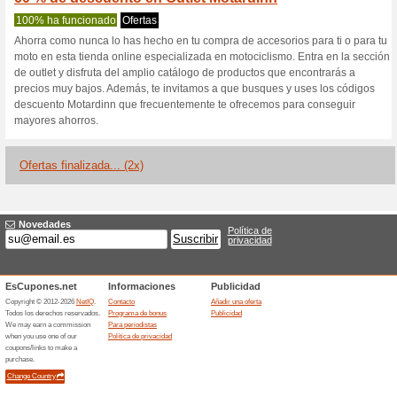
Motardinn.com
1 oferta actual
2 ofertas final
Filtrado:
Encuesta:
Ir a
www.motardinn.com
Reciba las alertas relativas 
cupones que acaban de ser ag
esta tienda..