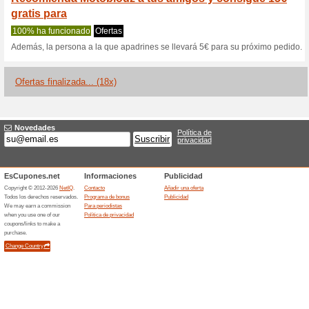
Motoblouz.es 
1 oferta actual
18 ofertas fina
Filtrado:
Encuesta:
Ir a
www.motoblouz.es
Reciba las alertas relativas 
cupones que acaban de ser ag
esta tienda..