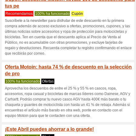
Motoin.de cupó
4 ofertas actuales
16 ofertas 
Filtrado:
Encuesta:
Ir a
www.motoin.de
Reciba las alertas relativas 
cupones que acaban de ser ag
esta tienda..