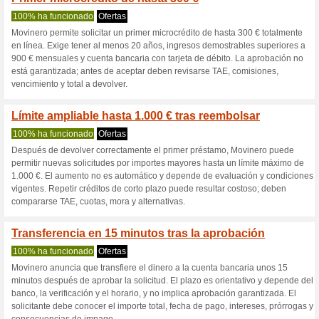
Movinero.es cu
3 ofertas actuales
Ninguna of
Filtrado:
Encuesta:
Ir a
movinero.es
Reciba las alertas relativas 
cupones que acaban de ser ag
esta tienda..