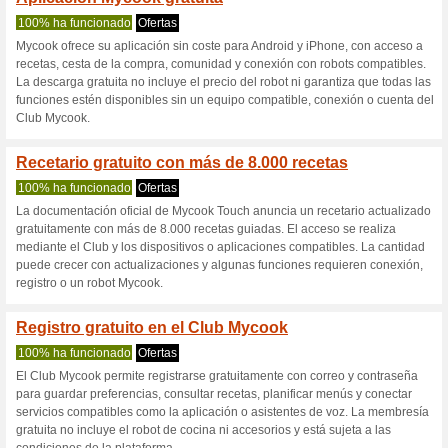
Mycook.es cup
3 ofertas actuales
6 ofertas f
Filtrado:
Encuesta:
Ir a
mycook.es
Reciba las alertas relativas 
cupones que acaban de ser ag
esta tienda..