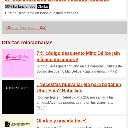
Naranjina.com 
1 oferta actual
3 ofertas final
Filtrado:
Encuesta:
Ir a
naranjina.com/es
Reciba las alertas relativas 
cupones que acaban de ser ag
esta tienda..