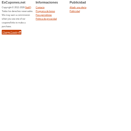
Ofertas finalizada... (3x)
Ofertas relacionada
7 % có
mínim
Si no qui
código de