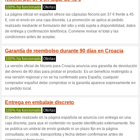
Nicorix.com cu
3 ofertas actuales
Ninguna of
Filtrado:
Encuesta:
Ir a
nicorix.com/es
Reciba las alertas relativas 
cupones que acaban de ser ag
esta tienda..