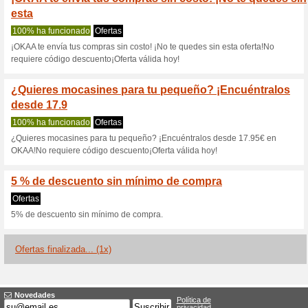
Okaaspain.com
3 ofertas actuales
1 oferta fi
Filtrado:
Encuesta:
Ir a
www.okaaspain.com
Reciba las alertas relativas 
cupones que acaban de ser ag
esta tienda..