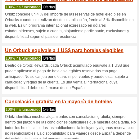
Orbitz.com cup
3 ofertas actuales
1 oferta fi
Filtrado:
Encuesta:
Ir a
www.orbitz.com
Reciba las alertas relativas 
cupones que acaban de ser ag
esta tienda..