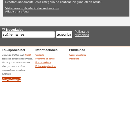
Outletelectrod
Ninguna oferta actual
Ninguna
Filtrado:
Encuesta:
Ir a
www.outletelectrodom
Reciba las alertas relativas 
cupones que acaban de ser ag
esta tienda..