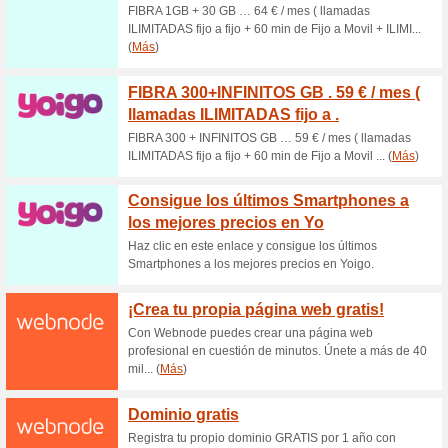
Cupón descuento Pack
71% ha funcionado
Cupón
Canjea este cupón promociona
realizar tu envío a través de 
5%.
Envíos a Canarias des
forma m
100% ha funcionado
Ofertas