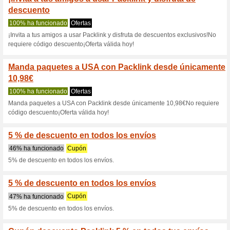
Packlink.es cu
13 ofertas actuales
3 ofertas 
Filtrado:
Encuesta:
Ir a
www.packlink.es
Reciba las alertas relativas 
cupones que acaban de ser ag
esta tienda..