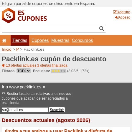
El gran portal de cupones 
Tiendas
Cupones
Inicio
>
P
> Packlink.es