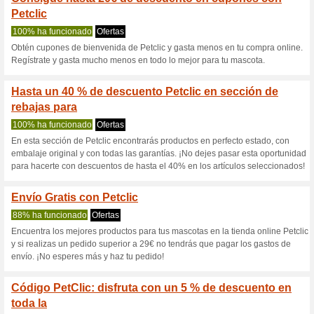
Petclic.es cup
5 ofertas actuales
60 ofertas 
Filtrado:
Encuesta:
Ir a
www.petclic.es
Reciba las alertas relativas 
cupones que acaban de ser ag
esta tienda..