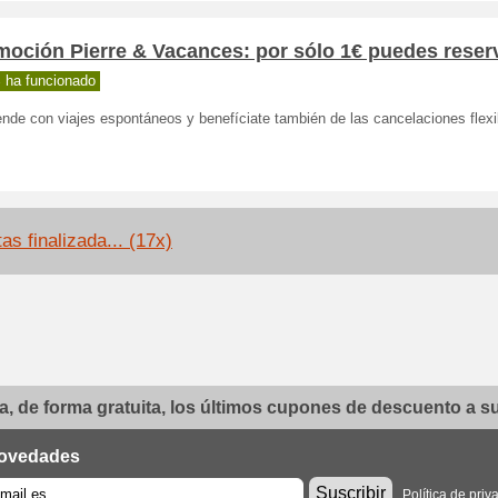
oción Pierre & Vacances: por sólo 1€ puedes reserv
 ha funcionado
nde con viajes espontáneos y benefíciate también de las cancelaciones flexi
as finalizada... (17x)
, de forma gratuita, los últimos cupones de descuento a su 
ovedades
Suscribir
Política de priv