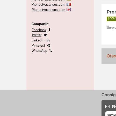
Pierreetvacances.com
Pierreetvacances.com
Prom
100%
Compartir:
Sorpre
Facebook
Twitter
LinkedIn
Pinterest
WhatsApp
Ofert
Consiga
N