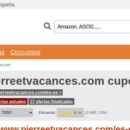
España.
as
Concursos
ces.com
erreetvacances.com cu
erreetvacances.com/es-es
rtas actuales
17 ofertas finalizadas
Encuesta:
(2.99/5, 126x)
www.pierreetvacances.com/es-