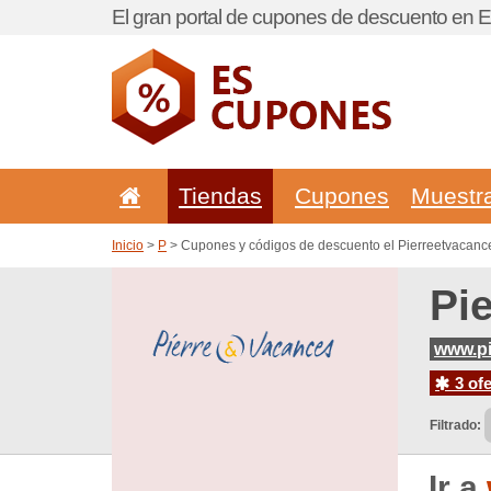
El gran portal de cupones de descuento en 
Tiendas
Cupones
Muestr
Inicio
>
P
> Cupones y códigos de descuento el Pierreetvacan
Pi
www.pi
3 ofe
Filtrado:
Ir a