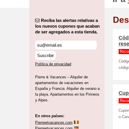
Des
Reciba las alertas relativas a
los nuevos cupones que acaban
de ser agregados a esta tienda.
Códi
rese
Reco
Suscribir
Código
Política de privacidad
código
Pierre & Vacances – Alquiler de
apartamentos de vacaciones en
España y Francia. Alquiler de verano a
Cupó
la playa. Apartamentos en los Pirineos
y Alpes.
Reco
Cupón 
En otros países:
o Cana
Pierreetvacances.com
Pierreetvacances.com