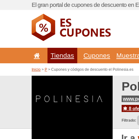
El gran portal de cupones de descuento en 
Tiendas
Cupones
Muestr
Inicio
>
P
> Cupones y códigos de descuento el Polinesia.es
Po
www.po
8 ofe
Filtrado:
Ir a