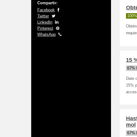
Compartir:
Obté
Facebook
Twitter
100%
LinkedIn
Obtén
Pinterest
requie
WhatsApp
15 %
67% 
Date d
15% pa
acces
Hast
mol
67% 