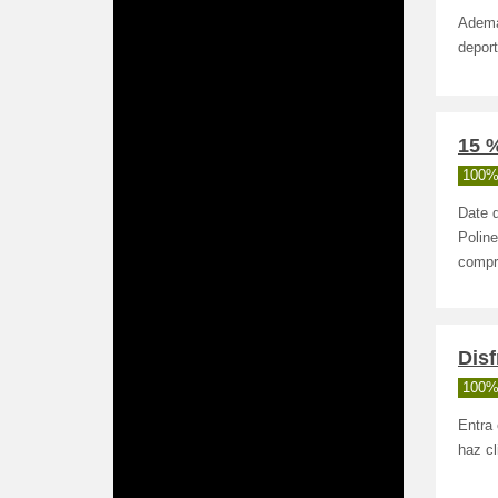
Ademá
deport
15 %
100%
Date d
Poline
compra
Disf
100%
Entra 
haz cl