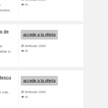
4x
s
voritos.
go de
accede a la oferta
Verificado 10/04
to
4x
lidar tu
 descu
accede a la oferta
Verificado 10/04
es más,
4x