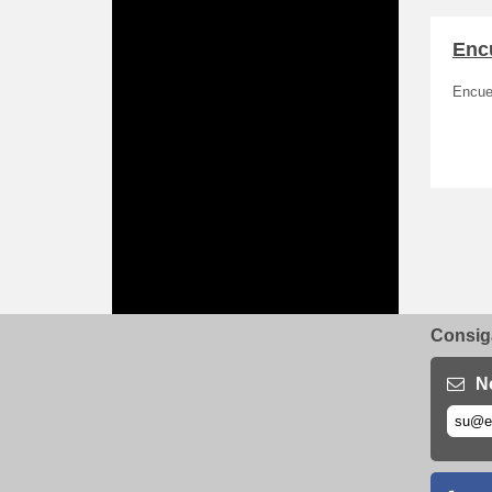
Enc
Encue
Consiga
N