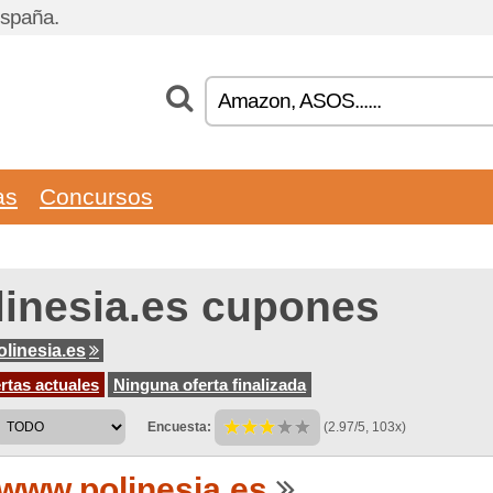
España.
as
Concursos
linesia.es cupones
linesia.es
rtas actuales
Ninguna oferta finalizada
Encuesta:
(2.97/5, 103x)
www.polinesia.es