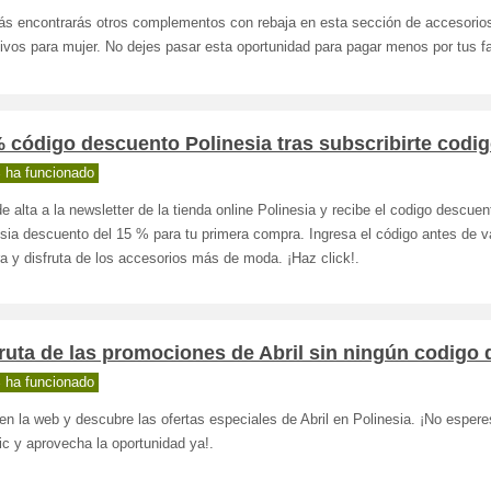
s encontrarás otros complementos con rebaja en esta sección de accesorio
ivos para mujer. No dejes pasar esta oportunidad para pagar menos por tus fa
 código descuento Polinesia tras subscribirte codi
 ha funcionado
e alta a la newsletter de la tienda online Polinesia y recibe el codigo descuen
sia descuento del 15 % para tu primera compra. Ingresa el código antes de va
 y disfruta de los accesorios más de moda. ¡Haz click!.
ruta de las promociones de Abril sin ningún codigo
 ha funcionado
en la web y descubre las ofertas especiales de Abril en Polinesia. ¡No esper
ic y aprovecha la oportunidad ya!.