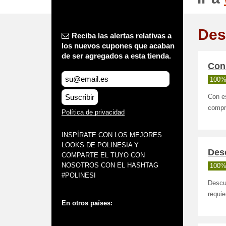
Des
Reciba las alertas relativas a
los nuevos cupones que acaban
de ser agregados a esta tienda.
Con 
100%
Suscribir
Con e
compr
Política de privacidad
INSPÍRATE CON LOS MEJORES
LOOKS DE POLINESIA Y
Desc
COMPARTE EL TUYO CON
NOSOTROS CON EL HASHTAG
100%
#POLINESI
Descue
requie
En otros países: