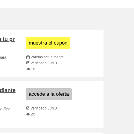
 tu pr
muestra el cupón
Válidos actualmente
para
Verificado 30/10
1x
diante
accede a la oferta
Verificado 30/10
der?No
2x