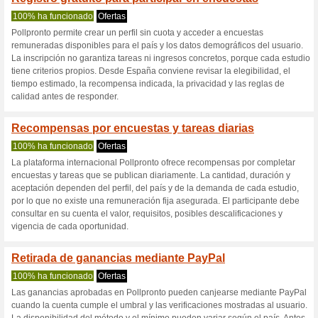
Pollpronto.com
3 ofertas actuales
Ninguna of
Filtrado:
Encuesta:
Ir a
www.pollpronto.com/e
Reciba las alertas relativas 
cupones que acaban de ser ag
esta tienda..