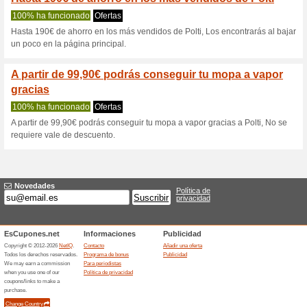
Polti.es cupón 
2 ofertas actuales
Ninguna of
Filtrado:
Encuesta:
Ir a
www.polti.es
Reciba las alertas relativas 
cupones que acaban de ser ag
esta tienda..