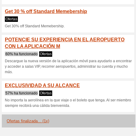
S
Descuentos actuales
20 % Off Standard an
Ofertas
20% Off Standard and 15% Off