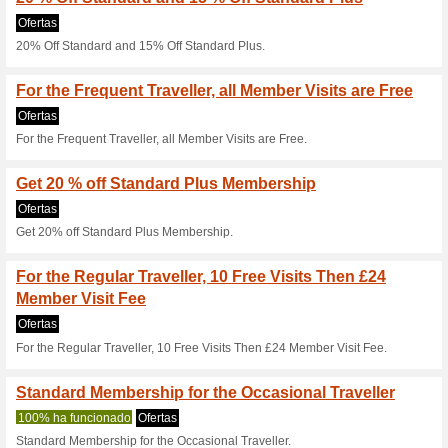
Prioritypass.c
8 ofertas actuales
1 oferta fi
Filtrado:
Encuesta:
Ir a
www.prioritypass.com
Reciba las alertas relativas 
cupones que acaban de ser ag
esta tienda..