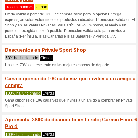
Privatesportsh
4 ofertas actuales
25 ofertas 
Filtrado:
Encuesta:
Ir a
www.privatesportshop
Reciba las alertas relativas 
cupones que acaban de ser ag
esta tienda..