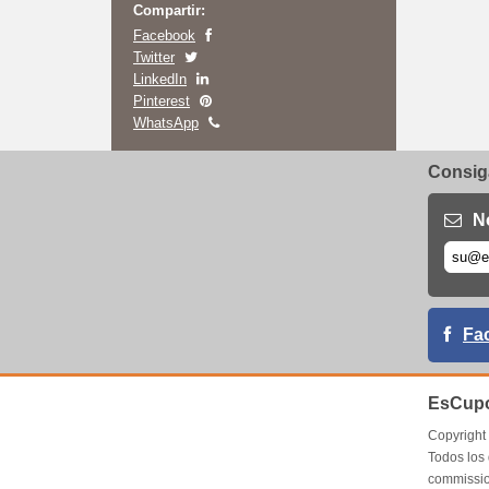
Compartir:
Facebook
Twitter
LinkedIn
Pinterest
WhatsApp
Consiga
N
Fa
EsCupo
Copyrigh
Todos los
commissio