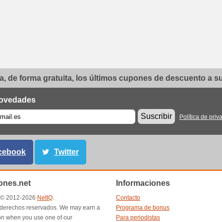
, de forma gratuita, los últimos cupones de descuento a su 
ovedades
Suscribir
Política de priv
cebook
Twitter
nes.net
Informaciones
t © 2012-2026
NetIQ
.
Contacto
 derechos reservados. We may earn a
Programa de bonus
n when you use one of our
Para periodistas