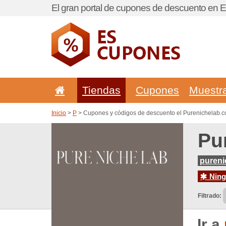
El gran portal de cupones de descuento en 
Tiendas
Cupones
Muestr
Inicio
>
P
> Cupones y códigos de descuento el Purenichelab.
Pu
pureni
Ningu
Filtrado:
Ir a