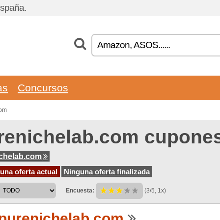
España.
as
Concursos
com
renichelab.com cupone
chelab.com
na oferta actual
Ninguna oferta finalizada
Encuesta:
(3/5, 1x)
purenichelab.com