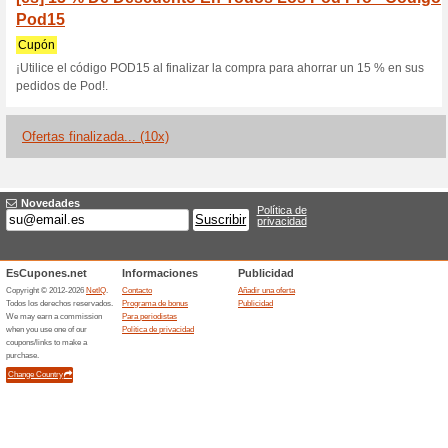
Relxnow.es cup
1 oferta actual
10 ofertas fina
Filtrado:
Encuesta:
Ir a
relxnow.es
Reciba las alertas relativas 
cupones que acaban de ser ag
esta tienda..