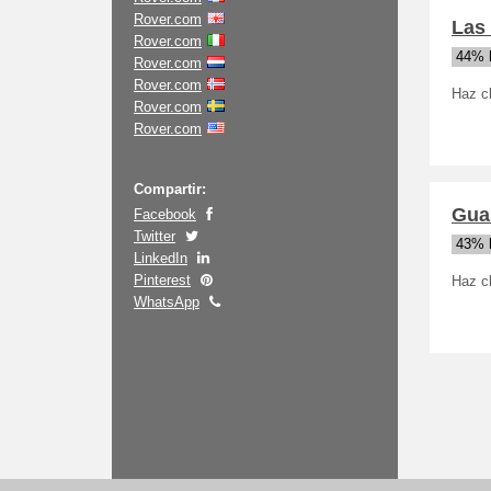
Rover.com
Las
Rover.com
44% 
Rover.com
Rover.com
Haz c
Rover.com
Rover.com
Compartir:
Gua
Facebook
Twitter
43% 
LinkedIn
Pinterest
Haz cl
WhatsApp