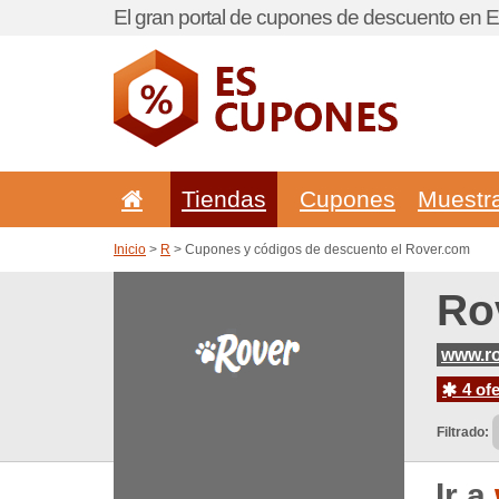
El gran portal de cupones de descuento en 
Tiendas
Cupones
Muestr
Inicio
>
R
> Cupones y códigos de descuento el Rover.com
Ro
www.ro
4 ofe
Filtrado:
Ir a