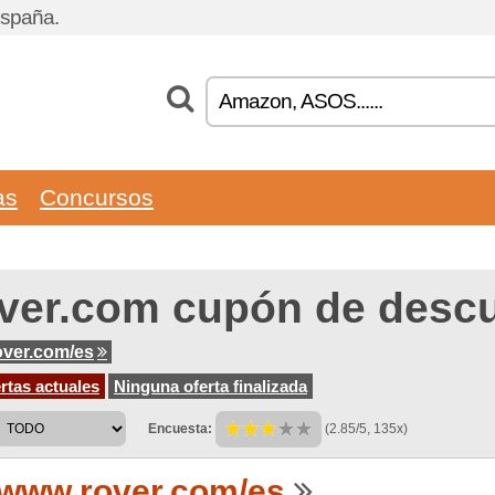
España.
as
Concursos
ver.com cupón de desc
ver.com/es
rtas actuales
Ninguna oferta finalizada
Encuesta:
(2.85/5, 135x)
www.rover.com/es