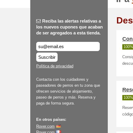
Des
Reciba las alertas relativas a
los nuevos cupones que acaban
de ser agregados a esta tienda.
Con
100%
Suscribir
Consi
descue
Política de privacidad
Contacta con los cuidadores y
paseadores de perros en tu zona que
Rese
ofrecen servicios de alojamiento,
paseo de perros y más. Reserva y
100%
paga de forma segura.
Reserv
código
En otros países:
Rover.com
Rover.com