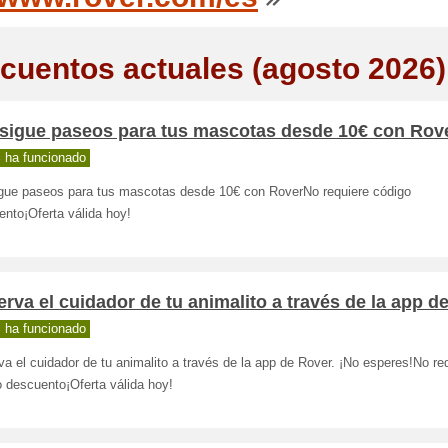
cuentos actuales (agosto 2026)
sigue paseos para tus mascotas desde 10€ con Rov
 ha funcionado
gue paseos para tus mascotas desde 10€ con RoverNo requiere código
nto¡Oferta válida hoy!
rva el cuidador de tu animalito a través de la app d
 ha funcionado
a el cuidador de tu animalito a través de la app de Rover. ¡No esperes!No re
 descuento¡Oferta válida hoy!