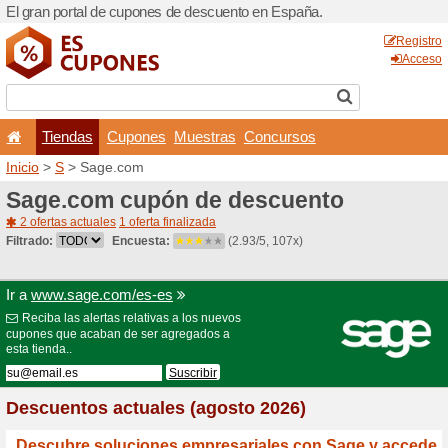
El gran portal de cupones 
Tiendas
Cupones
Inicio
>
S
> Sage.com