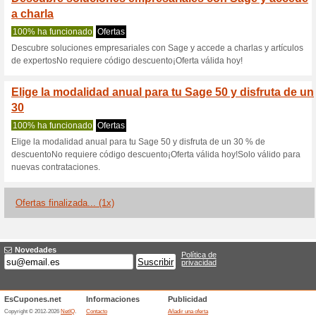
Sage.com cupó
2 ofertas actuales
1 oferta fi
Filtrado:
Encuesta:
Ir a
www.sage.com/es-es
Reciba las alertas relativas 
cupones que acaban de ser ag
esta tienda..