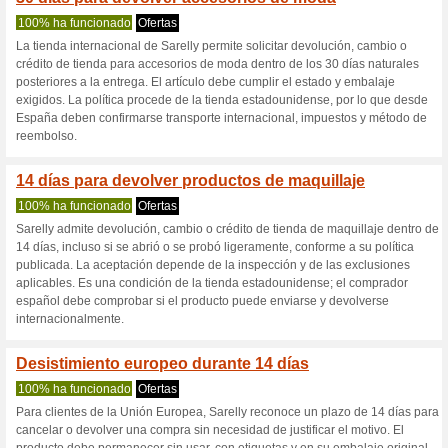
Sarelly.com cu
3 ofertas actuales
2 ofertas f
Filtrado:
Encuesta:
Ir a
sarelly.com
Reciba las alertas relativas 
cupones que acaban de ser ag
esta tienda..