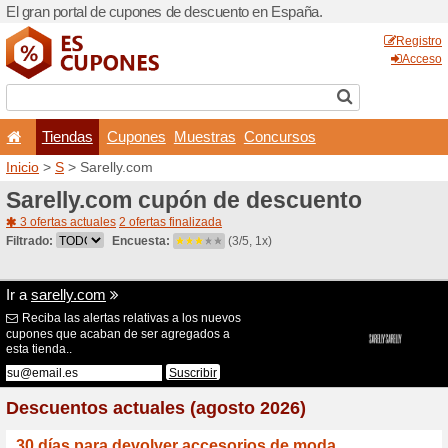
El gran portal de cupones 
Tiendas
Cupones
Inicio
>
S
> Sarelly.com