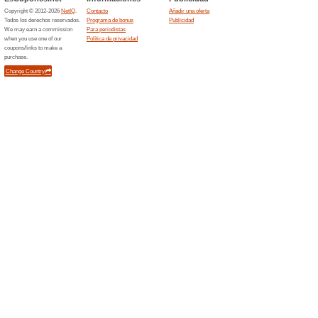
acumu
100% ha funcionado
Ofertas
¡No dejes pasar esta oportuni
del nuevo programa de fideliza
ahorrar como nunca.
Scalpers Outlet
54% ha funcionado
Cupón