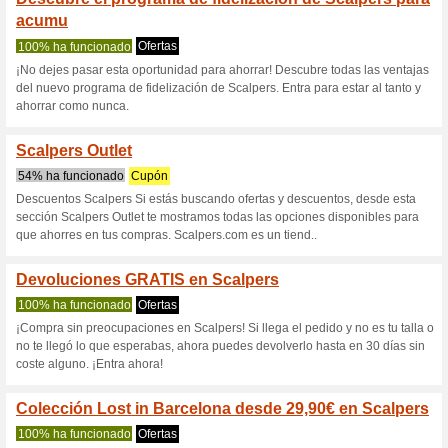
S
Descuentos actuales
Envío gratis Scalpers
47% ha funcionado
Ofertas
Si te gusta que los pedidos te
gastos de envió aprovecha y r
40€ en Scalpers. Haz click par