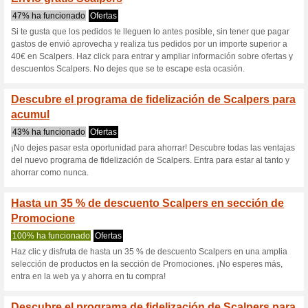
Scalperscompa
7 ofertas actuales
4 ofertas f
Filtrado:
Encuesta:
Ir a
scalperscompany.co
Reciba las alertas relativas 
cupones que acaban de ser ag
esta tienda..