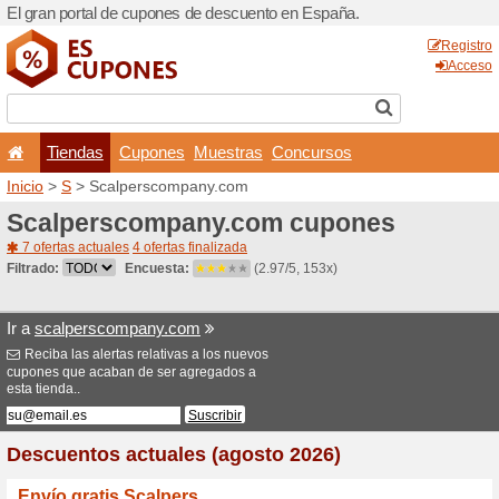
El gran portal de cupones 
Tiendas
Cupones
Inicio
>
S
> Scalperscompa