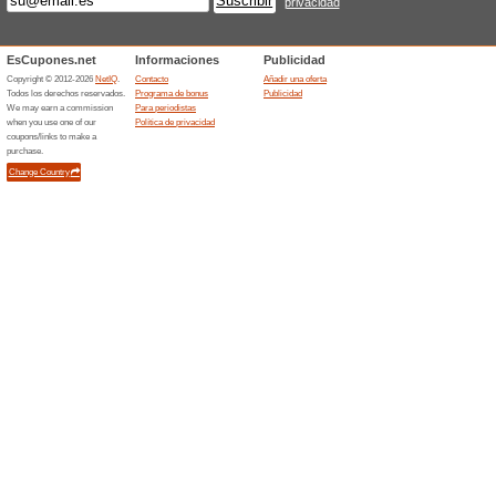
50% ha funcionado
Cupón
Haz clic en este enlace y con
de descuento en tu primera c
Suscríbete y obtén u
primera compr
50% ha funcionado
Ofertas
Haz clic en el enlace y suscr