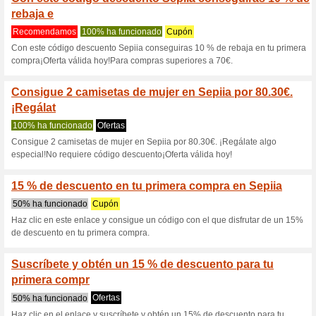
Sepiia.com cup
10 ofertas actuales
8 ofertas 
Filtrado:
Encuesta:
Ir a
sepiia.com
Reciba las alertas relativas 
cupones que acaban de ser ag
esta tienda..