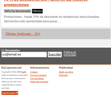
Ski-Planet.com
1 oferta actual
2 ofertas final
Filtrado:
Encuesta:
Ir a
www.ski-planet.com/e
Reciba las alertas relativas 
cupones que acaban de ser ag
esta tienda..