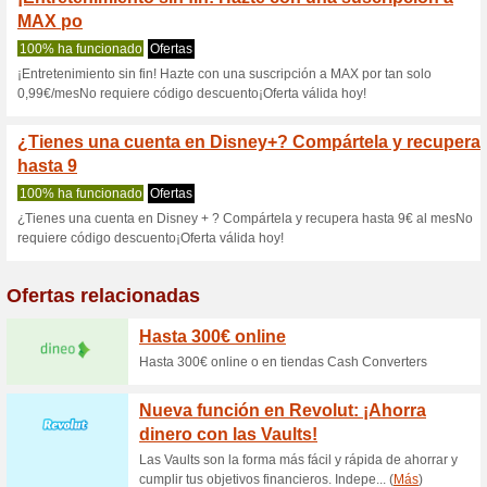
Spliiit.com cup
2 ofertas actuales
Ninguna of
Filtrado:
Encuesta:
Ir a
www.spliiit.com/es
Reciba las alertas relativas 
cupones que acaban de ser ag
esta tienda..