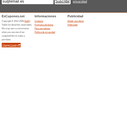
¿Tienes una cuenta 
hasta 9
100% ha funcionado
Ofertas
¿Tienes una cuenta en Disney
requiere código descuento¡Ofe