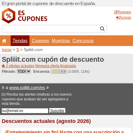
El gran portal de cupones 
Tiendas
Cupones
Inicio
>
S
> Spliiit.com