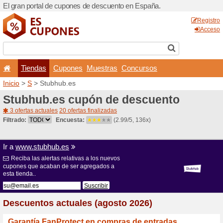
El gran portal de cupones 
Tiendas
Cupones
Inicio
>
S
> Stubhub.es