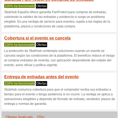
Stubhub.es cup
3 ofertas actuales
20 ofertas 
Filtrado:
Encuesta:
Ir a
www.stubhub.es
Reciba las alertas relativas 
cupones que acaban de ser ag
esta tienda..