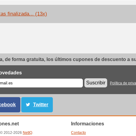
as finalizada... (13x)
, de forma gratuita, los últimos cupones de descuento a su 
ovedades
Suscribir
Política de priv
cebook
Twitter
nes.net
Informaciones
t © 2012-2026
NetIQ
.
Contacto