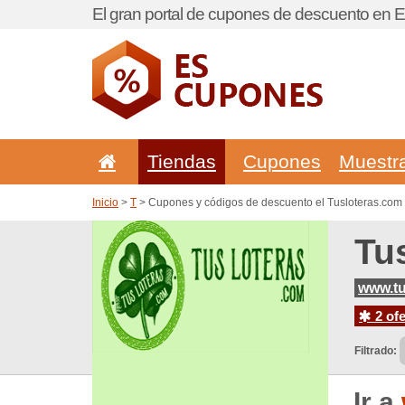
El gran portal de cupones de descuento en 
Tiendas
Cupones
Muestr
Inicio
>
T
> Cupones y códigos de descuento el Tusloteras.com
Tu
www.tu
2 ofe
Filtrado:
Ir a