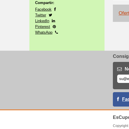
Compartir:
Facebook
Ofert
Twitter
LinkedIn
Pinterest
WhatsApp
Consiga
N
Fa
EsCupo
Copyrigh