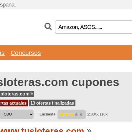
España.
as
Concursos
sloteras.com cupones
sloteras.com
rtas actuales
13 ofertas finalizadas
Encuesta:
(2.83/5, 110x)
www.tusloteras.com