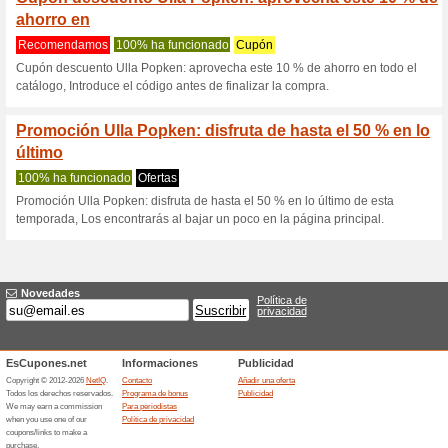
Ullapopken.es 
2 ofertas actuales
Ninguna of
Filtrado:
Encuesta:
Ir a
www.ullapopken.es/es
Reciba las alertas relativas 
cupones que acaban de ser ag
esta tienda..