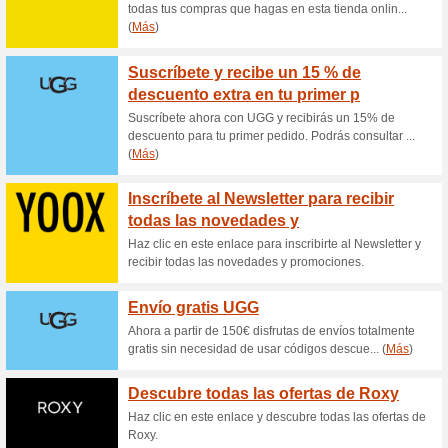
Envíos gratis desde 
100% ha funcionado
Ofertas
Entre las prendas de Vogue C
piezas exclusivas como básic
Earth Edition, con algodón org
año podrás disfrutar de los en
Además, si te suscribes a la 
novedades como las Rebajas