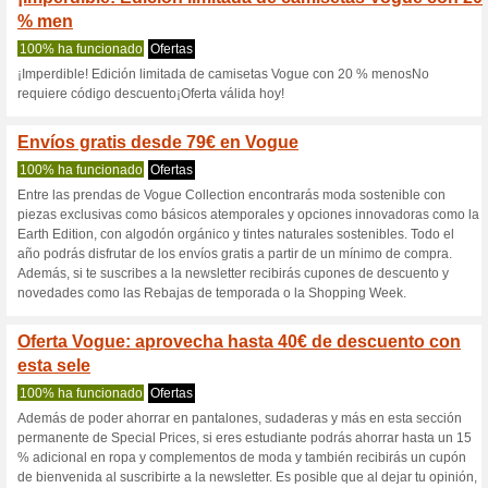
Vogue.es cupón
5 ofertas actuales
5 ofertas f
Filtrado:
Encuesta:
Ir a
www.vogue.es
Reciba las alertas relativas 
cupones que acaban de ser ag
esta tienda..