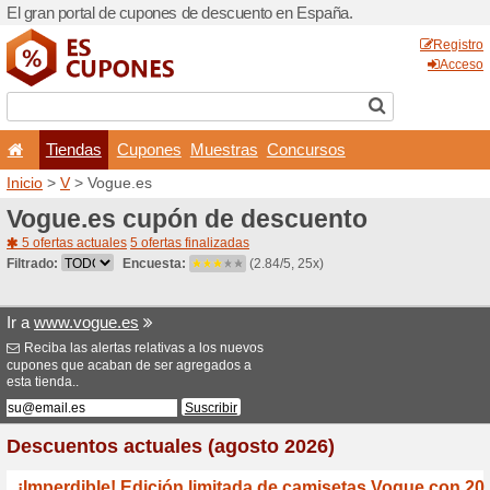
El gran portal de cupones 
Tiendas
Cupones
Inicio
>
V
> Vogue.es