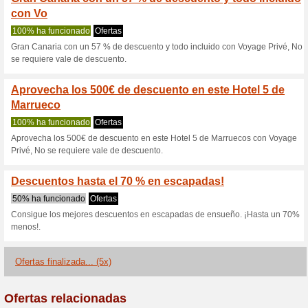
Voyage-Prive.e
3 ofertas actuales
5 ofertas f
Filtrado:
Encuesta:
Ir a
www.voyage-prive.es/l
Reciba las alertas relativas 
cupones que acaban de ser ag
esta tienda..