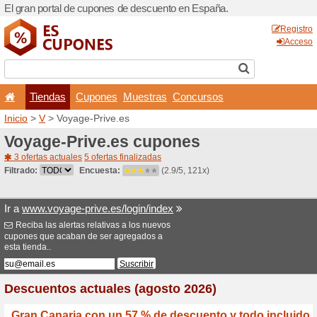
El gran portal de cupones 
Tiendas
Cupones
Inicio
>
V
> Voyage-Prive.e