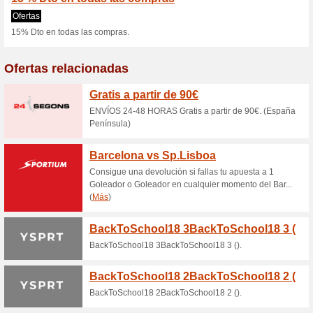
Animally.es cu
1 oferta actual
Ninguna oferta
Filtrado:
Encuesta:
Ir a
www.animally.es
Reciba las alertas relativas 
cupones que acaban de ser ag
esta tienda..