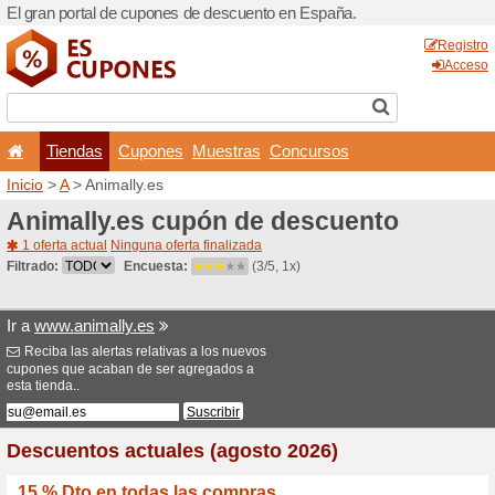
El gran portal de cupones 
Tiendas
Cupones
Inicio
>
A
> Animally.es