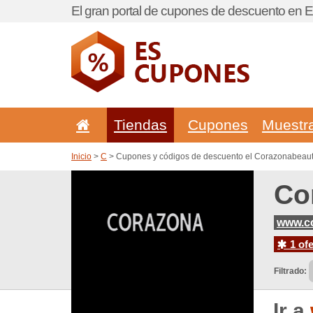
El gran portal de cupones de descuento en 
Tiendas
Cupones
Muestr
Inicio
>
C
> Cupones y códigos de descuento el Corazonabeau
Co
www.c
1 ofe
Filtrado:
Ir a