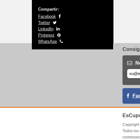
Compartir:
Facebook
Twitter
LinkedIn
Pinterest
WhatsApp
Consiga
N
Fa
EsCupo
Copyrigh
Todos los
commissio