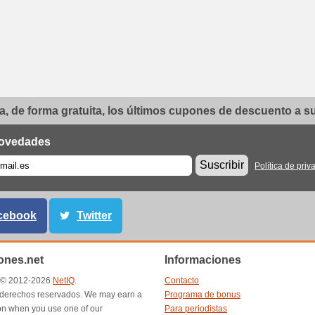
, de forma gratuita, los últimos cupones de descuento a su 
ovedades
Suscribir
Política de priv
cebook
Twitter
nes.net
Informaciones
t © 2012-2026
NetIQ
.
Contacto
 derechos reservados. We may earn a
Programa de bonus
n when you use one of our
Para periodistas