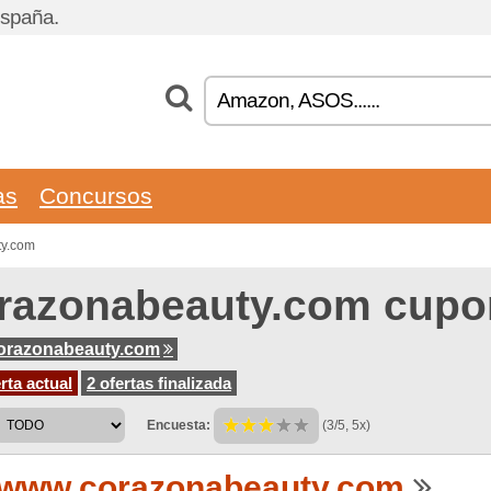
España.
as
Concursos
ty.com
razonabeauty.com cupo
orazonabeauty.com
rta actual
2 ofertas finalizada
Encuesta:
(3/5, 5x)
www.corazonabeauty.com