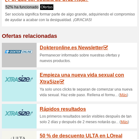
Cruzrojasocios
1 oferta actual
Ninguna oferta
Filtrado:
Encuesta:
Ir a
cruzrojasocios.com
Reciba las alertas relativas 
cupones que acaban de ser ag
esta tienda..