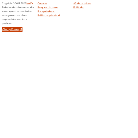
¡50 % de descuento F
60% ha funcionado
Ofertas
Aprovecha para hacerte con lo
¡Siempre de la mano de Fable
todos estos productos. ¡Haz c
Envío Gratis en Fable
57% ha funcionado
Ofertas