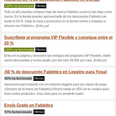
Fabletics.es c
5 ofertas actuales
Ninguna of
Filtrado:
Encuesta:
Ir a
www.fabletics.es/ind
Reciba las alertas relativas 
cupones que acaban de ser ag
esta tienda..