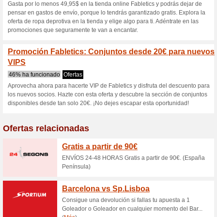
S
Descuentos actuales
Hasta un 50 % de des
100% ha funcionado
Ofertas
Todo el año puedes comprar r
nunca. En la tienda puedes a
hasta el 50 %. Elige tu ropa y