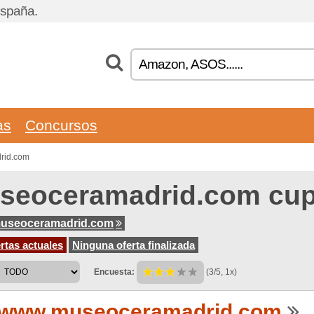
España.
as
Concursos
rid.com
seoceramadrid.com cu
useoceramadrid.com
rtas actuales
Ninguna oferta finalizada
Encuesta:
(3/5, 1x)
www.museoceramadrid.com