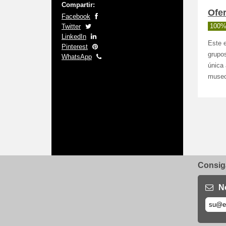
Compartir:
Ofer
Facebook
Twitter
100%
LinkedIn
Este e
Pinterest
grupos
WhatsApp
única 
museo
Consiga
N