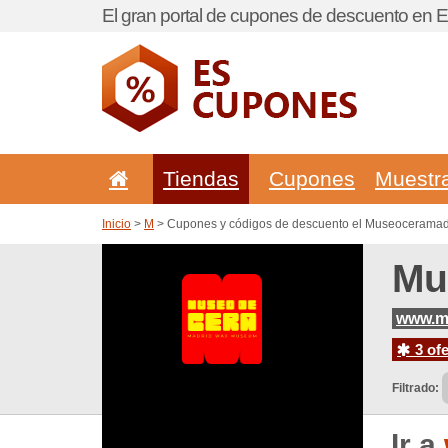
El gran portal de cupones de descuento en 
Tiendas
Cupones
Muestr
Inicio
>
M
> Cupones y códigos de descuento el Museoceramad
Mu
www.m
3 ofe
Filtrado:
Ir a