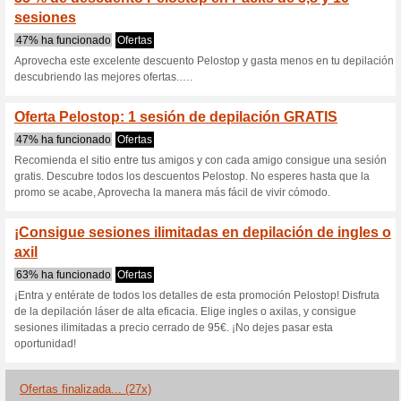
Pelostop.es cu
3 ofertas actuales
27 ofertas 
Filtrado:
Encuesta:
Ir a
www.pelostop.es
Reciba las alertas relativas 
cupones que acaban de ser ag
esta tienda..