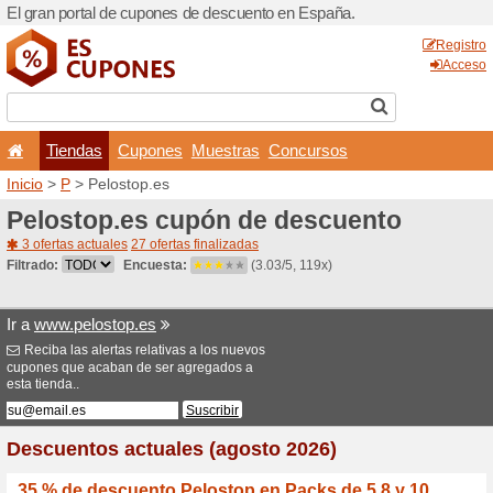
El gran portal de cupones 
Tiendas
Cupones
Inicio
>
P
> Pelostop.es