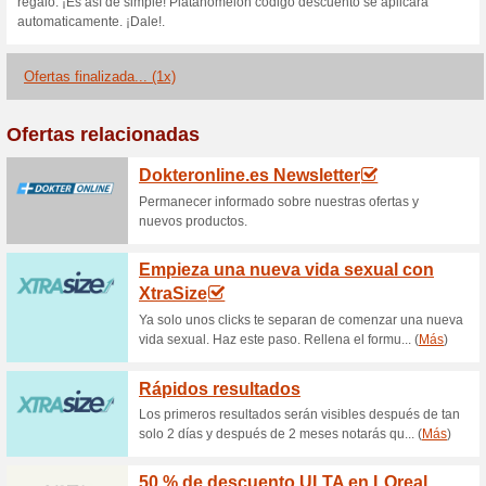
toda tu compra online en la t
acabe, dirígete a la página de
cupón y entérate más de los d
Código descuento Pla
52% ha funcionado
Cupón
Disfruta comprando en la tiend
descuentos Platanomelón. No
Pulsa el botón muestra el cup