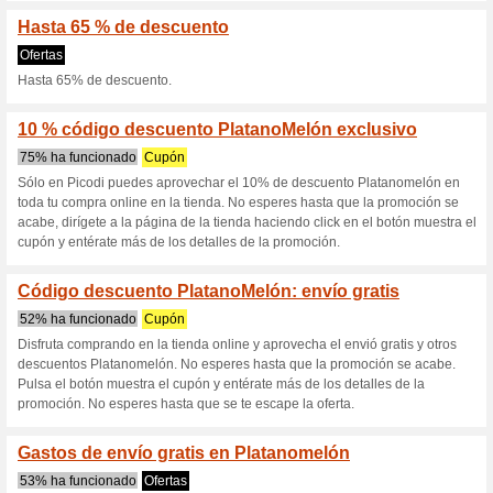
S
Descuentos actuales
En los descuentos d
-40 % ¡A p
100% ha funcionado
Ofertas
En los descuentos de tempora
requiere código descuento¡Ofe