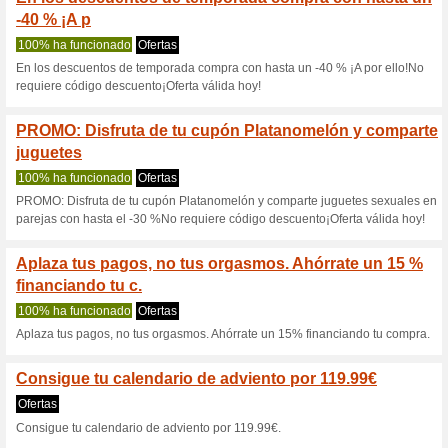
Platanomelon.
18 ofertas actuales
1 oferta f
Filtrado:
Encuesta:
Ir a
www.platanomelon.co
Reciba las alertas relativas 
cupones que acaban de ser ag
esta tienda..