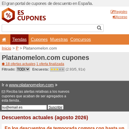
El gran portal de cupones 
Tiendas
Cupones
Inicio
>
P
> Platanomelon.