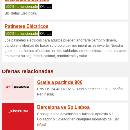
Pureelectric.es
2 ofertas actuales
Ninguna of
Filtrado:
Encuesta:
Ir a
www.pureelectric.es/
Reciba las alertas relativas 
cupones que acaban de ser ag
esta tienda..