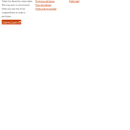
Patinetes Eléctricos
100% ha funcionado
Ofertas
Los patinetes eléctricos para
dándole la libertad de hacer s
gama de patinetes eléctricos
en cuenta su seguridad, calida
Ofertas relacionada