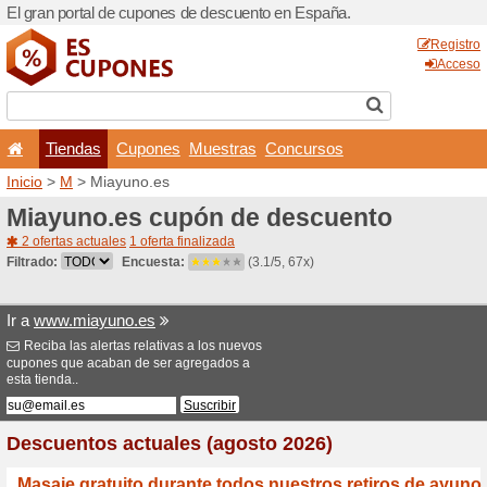
El gran portal de cupones 
Tiendas
Cupones
Inicio
>
M
> Miayuno.es