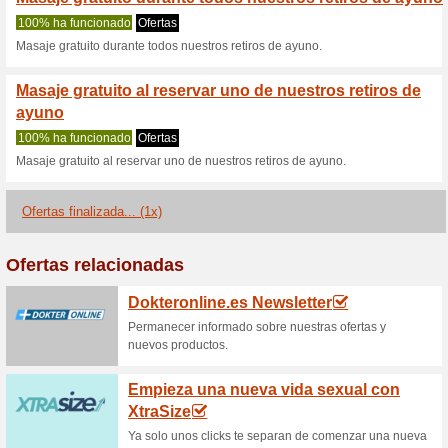
Miayuno.es cup
2 ofertas actuales
1 oferta fi
Filtrado:
Encuesta:
Ir a
www.miayuno.es
Reciba las alertas relativas 
cupones que acaban de ser ag
esta tienda..